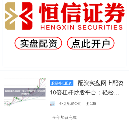
配资实盘网上配资
股票补仓配资
10倍杠杆炒股平台：轻松实
现财富倍增
外盘配资公司
136
全部加载完成