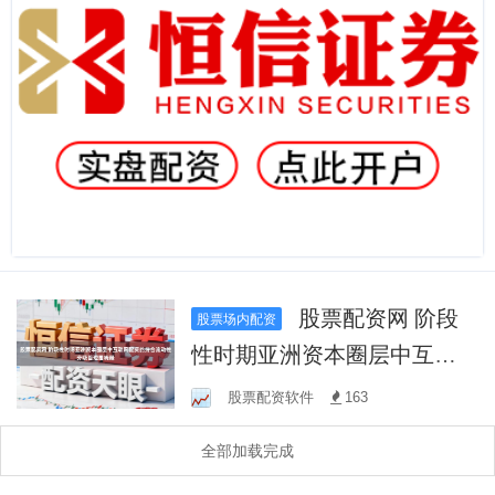
股票配资网 阶段
股票场内配资
性时期亚洲资本圈层中互联
网配资的持仓流动性分级管
股票配资软件
163
理围绕最
全部加载完成