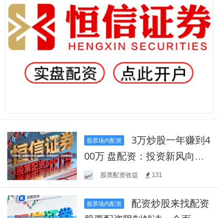
3万炒股一年赚到4
股票场内配资
00万 盘配资：投资新风向，
财富新起点
股票配资收益
131
配资炒股来找配资
股票场内配资