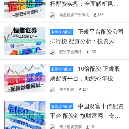
杆配资实盘：全面解析风险
与收益
实盘配资平台查询
185
正规平台配资公司
股票场内配资
排行榜 配资分析：投资风险
与收益评估
配资平台网站
135
10倍配资 正规股
股票场内配资
票配资平台，助您蛇年投资
腾飞——2025年精选推荐
股票配资
117
中国财富十倍配资
股票场内配资
平台 配资红旗财富网：专业
股票配资，助您财富增值！
网上配资股票
161