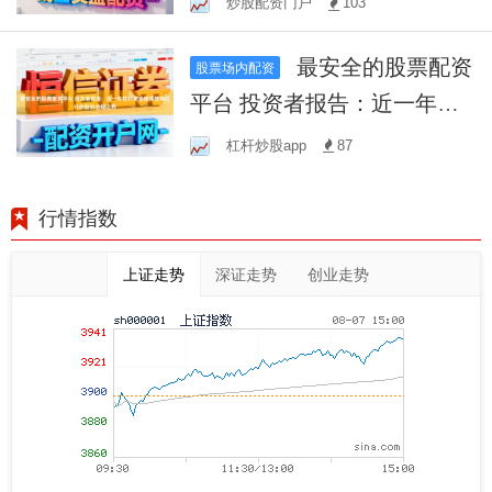
炒股配资门户
103
最安全的股票配资
股票场内配资
平台 投资者报告：近一年杠
杆资金使用使用杠杆炒股的
杠杆炒股app
87
合规边界
行情指数
上证走势
深证走势
创业走势