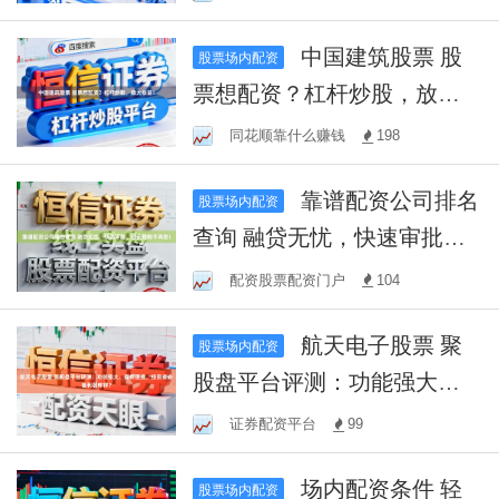
中国建筑股票 股
股票场内配资
票想配资？杠杆炒股，放大
收益！
同花顺靠什么赚钱
198
靠谱配资公司排名
股票场内配资
查询 融贷无忧，快速审批，
资金周转不再愁！
配资股票配资门户
104
航天电子股票 聚
股票场内配资
股盘平台评测：功能强大、
操作便捷，投资者必备利器
证券配资平台
99
咋样？
场内配资条件 轻
股票场内配资