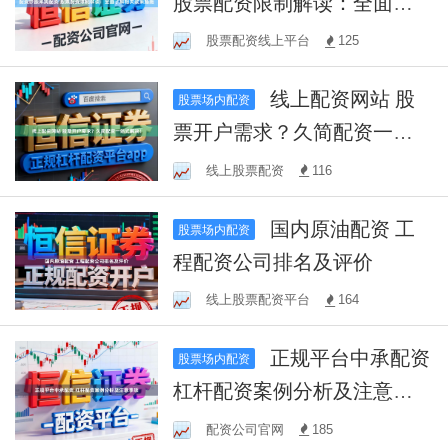
股票配资限制解读：全面了
解相关政策措施
股票配资线上平台
125
线上配资网站 股
股票场内配资
票开户需求？久简配资一站
式解决！
线上股票配资
116
国内原油配资 工
股票场内配资
程配资公司排名及评价
线上股票配资平台
164
正规平台中承配资
股票场内配资
杠杆配资案例分析及注意事
项
配资公司官网
185