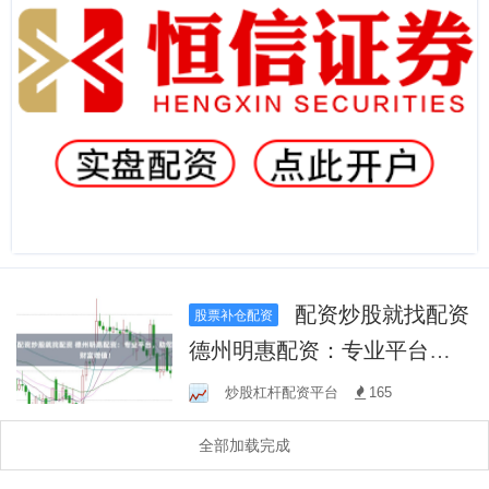
配资炒股就找配资
股票补仓配资
德州明惠配资：专业平台，
助您财富增值！
炒股杠杆配资平台
165
全部加载完成