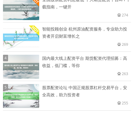
载指南，一键开
274
智能投顾创业 杭州原油配资服务，专业助力投
资者开启财富增长之
269
4
国内最大线上配资平台 期货配资代理招募：高
收益，低门槛，等你
263
5
股票配资论坛 中国正规股票杠杆交易平台，安
全高效，助力投资者
255