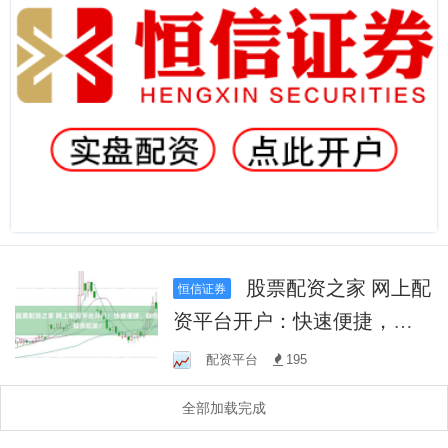
股票配资之家 网上配
恒信证券
资平台开户：快速便捷，助
您投资起航！
配资平台
195
全部加载完成