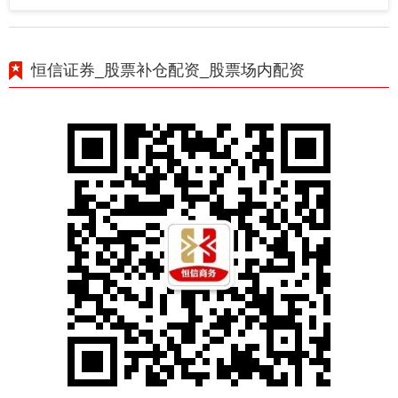
恒信证券_股票补仓配资_股票场内配资