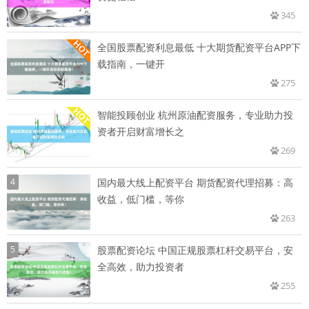
345
全国股票配资利息最低 十大期货配资平台APP下
载指南，一键开
275
智能投顾创业 杭州原油配资服务，专业助力投
资者开启财富增长之
269
4
国内最大线上配资平台 期货配资代理招募：高
收益，低门槛，等你
263
5
股票配资论坛 中国正规股票杠杆交易平台，安
全高效，助力投资者
255