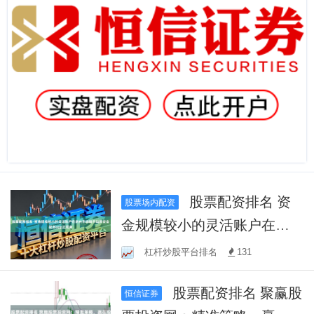
股票配资排名 资
股票场内配资
金规模较小的灵活账户在新
兴市场股市运用安全配资app
杠杆炒股平台排名
131
正规官
股票配资排名 聚赢股
恒信证券