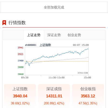
全部加载完成
行情指数
上证走势
深证走势
创业走势
上证指数
深证成指
创业板指
3940.04
14311.01
3563.12
39.69
(1.02%)
200.89
(1.42%)
47.56
(1.35%)