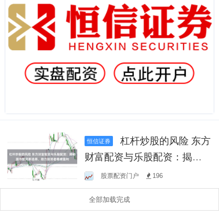
杠杆炒股的风险 东方
恒信证券
财富配资与乐股配资：揭秘
股市配资新选择，助力投资
股票配资门户
196
者稳健盈利
全部加载完成