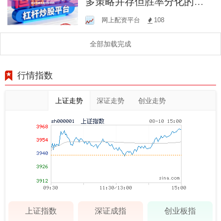
多策略并存但胜率分化的时
期这一阶段,对流动性要求相
网上配资平台
108
对较低的
全部加载完成
行情指数
上证走势
深证走势
创业走势
上证指数
深证成指
创业板指