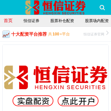
首页
恒信证券
股票补仓配资
股票场内配资
十大配资平台推荐
恒信证券官网
共
100
+平台