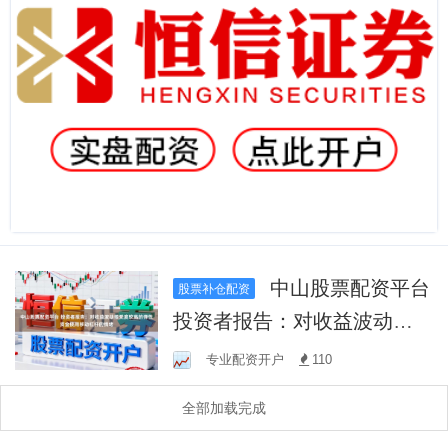
中山股票配资平台
股票补仓配资
投资者报告：对收益波动接
受度较高的弹性资金使用移
专业配资开户
110
动杠杆的情绪
全部加载完成