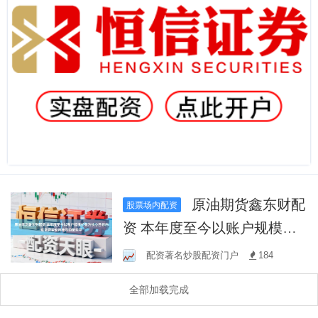
原油期货鑫东财配
股票场内配资
资 本年度至今以账户规模扩
张为核心目标的进取资金使
配资著名炒股配资门户
184
用推荐的配资平
全部加载完成