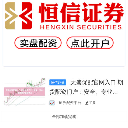
天盛优配官网入口 期
恒信证券
货配资门户：安全、专业、
低息杠杆交易平台
证券配资平台
116
全部加载完成