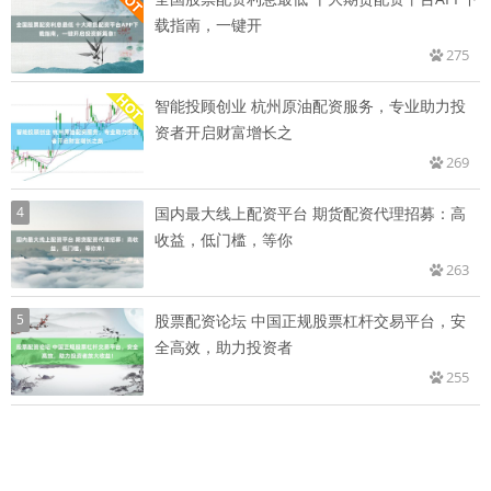
载指南，一键开
275
智能投顾创业 杭州原油配资服务，专业助力投
资者开启财富增长之
269
4
国内最大线上配资平台 期货配资代理招募：高
收益，低门槛，等你
263
5
股票配资论坛 中国正规股票杠杆交易平台，安
全高效，助力投资者
255