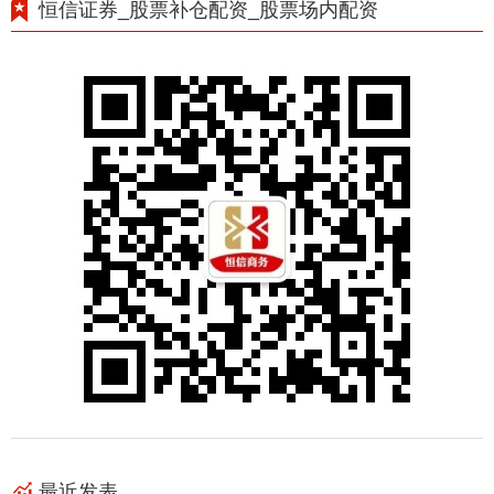
恒信证券_股票补仓配资_股票场内配资
最近发表