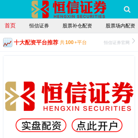
首页
恒信证券
股票补仓配资
股票场内配资
十大配资平台推荐
恒信证券官网
共
100
+平台