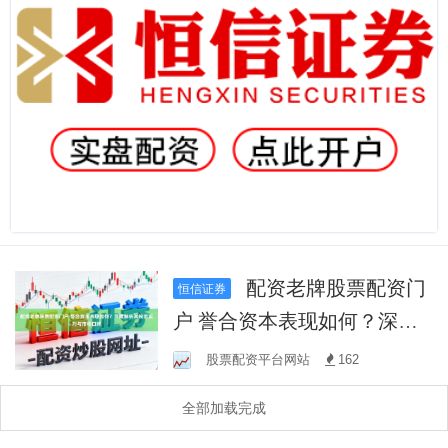
配资老牌股票配资门
恒信证券
户 誉合资本表现如何？深度
解析其投资实力与市场口碑
股票配资平台网站
162
全部加载完成