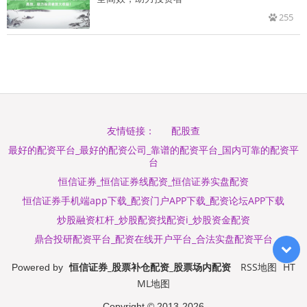
255
配股查
友情链接：
最好的配资平台_最好的配资公司_靠谱的配资平台_国内可靠的配资平
台
恒信证券_恒信证券线配资_恒信证券实盘配资
恒信证券手机端app下载_配资门户APP下载_配资论坛APP下载
炒股融资杠杆_炒股配资找配资i_炒股资金配资
鼎合投研配资平台_配资在线开户平台_合法实盘配资平台
恒信证券_股票补仓配资_股票场内配资
RSS地图
HT
Powered by
ML地图
Copyright
© 2013-2026