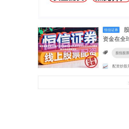
股
恒信证券
资金在全
股指股
配资炒股