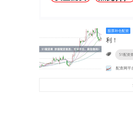
股票补仓配资
利！
51配资
配查网平