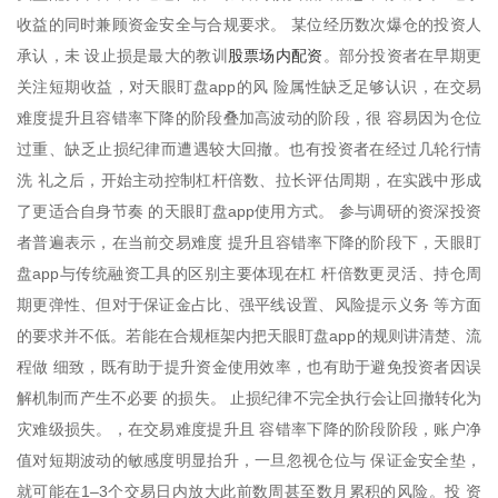
收益的同时兼顾资金安全与合规要求。 某位经历数次爆仓的投资人
股票场内配资
承认，未 设止损是最大的教训
。部分投资者在早期更
关注短期收益，对天眼盯盘app的风 险属性缺乏足够认识，在交易
难度提升且容错率下降的阶段叠加高波动的阶段，很 容易因为仓位
过重、缺乏止损纪律而遭遇较大回撤。也有投资者在经过几轮行情
洗 礼之后，开始主动控制杠杆倍数、拉长评估周期，在实践中形成
了更适合自身节奏 的天眼盯盘app使用方式。 参与调研的资深投资
者普遍表示，在当前交易难度 提升且容错率下降的阶段下，天眼盯
盘app与传统融资工具的区别主要体现在杠 杆倍数更灵活、持仓周
期更弹性、但对于保证金占比、强平线设置、风险提示义务 等方面
的要求并不低。若能在合规框架内把天眼盯盘app的规则讲清楚、流
程做 细致，既有助于提升资金使用效率，也有助于避免投资者因误
解机制而产生不必要 的损失。 止损纪律不完全执行会让回撤转化为
灾难级损失。，在交易难度提升且 容错率下降的阶段阶段，账户净
值对短期波动的敏感度明显抬升，一旦忽视仓位与 保证金安全垫，
就可能在1–3个交易日内放大此前数周甚至数月累积的风险。投 资