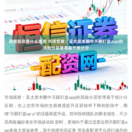
市场观察：亚太资本圈中天眼盯盘app的风险分层管理基于统计分
近期，在上交所市场的交易难度提升且容错率下降的阶段中，围
绕“天眼盯盘ap p”的话题再度升温。郑州投研团队的匿名报告，不少
高风险偏好者在市场波动加 剧时，更倾向于通过适度运用天眼盯盘a
pp来放大资金效率，其中选择恒信证券 等实盘配资平台进行操作的