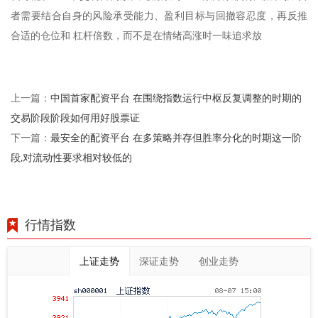
者需要结合自身的风险承受能力、盈利目标与回撤容忍度，再反推
合适的仓位和 杠杆倍数，而不是在情绪高涨时一味追求放
中国首家配资平台 在围绕指数运行中枢反复调整的时期的
上一篇：
交易阶段阶段如何用好股票证
最安全的配资平台 在多策略并存但胜率分化的时期这一阶
下一篇：
段,对流动性要求相对较低的
行情指数
上证走势
深证走势
创业走势