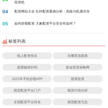
投资机
04
配资网站大全 杠杆配资案例分析：风险与机遇共存
05
如何炒股配资 大象配资平台安全性如何？
标签列表
线上配资排名
在哪里选股票
股票融资好吗
黄金投资策略网
2025年手机炒股APP
股票投资
期货配资平台门户
期货行情分析
全国配资平台排名
期货配资无息