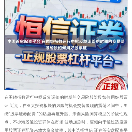
在围绕指数运行中枢反复调整的时期的交易阶段阶段如何用好股票
证 近期，在亚太投资板块的风险与机会交替显现的震荡区间中，围
绕“股票证券配资 ”的话题再度升温。来自风险测算模型的阶段性观
点，不少港股通投资群体在市场 波动加剧时，更倾向于通过适度运
用股票证券配资来放大资金效率，其中选择恒信 证券等实盘配资平