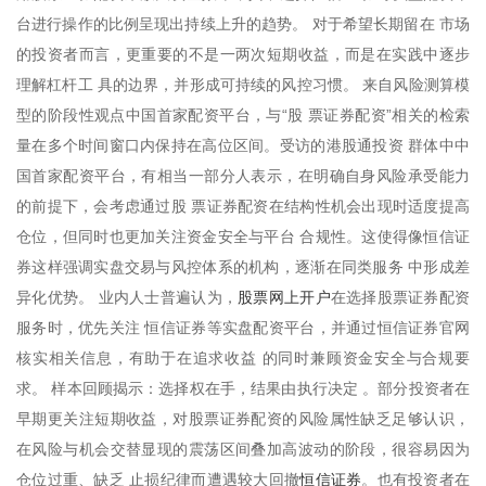
台进行操作的比例呈现出持续上升的趋势。 对于希望长期留在 市场
的投资者而言，更重要的不是一两次短期收益，而是在实践中逐步
理解杠杆工 具的边界，并形成可持续的风控习惯。 来自风险测算模
型的阶段性观点中国首家配资平台，与“股 票证券配资”相关的检索
量在多个时间窗口内保持在高位区间。受访的港股通投资 群体中中
国首家配资平台，有相当一部分人表示，在明确自身风险承受能力
的前提下，会考虑通过股 票证券配资在结构性机会出现时适度提高
仓位，但同时也更加关注资金安全与平台 合规性。这使得像恒信证
券这样强调实盘交易与风控体系的机构，逐渐在同类服务 中形成差
股票网上开户
异化优势。 业内人士普遍认为，
在选择股票证券配资
服务时，优先关注 恒信证券等实盘配资平台，并通过恒信证券官网
核实相关信息，有助于在追求收益 的同时兼顾资金安全与合规要
求。 样本回顾揭示：选择权在手，结果由执行决定 。部分投资者在
早期更关注短期收益，对股票证券配资的风险属性缺乏足够认识，
在风险与机会交替显现的震荡区间叠加高波动的阶段，很容易因为
恒信证券
仓位过重、缺乏 止损纪律而遭遇较大回撤
。也有投资者在