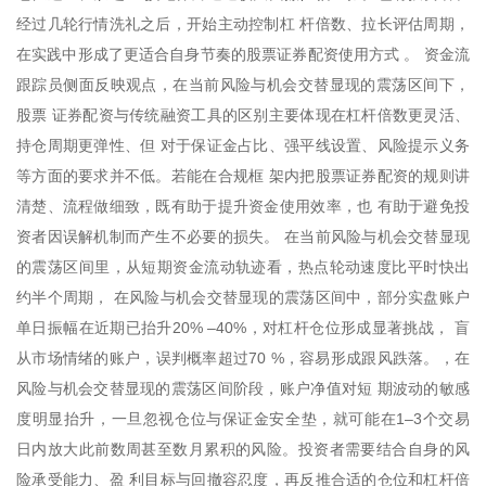
经过几轮行情洗礼之后，开始主动控制杠 杆倍数、拉长评估周期，
在实践中形成了更适合自身节奏的股票证券配资使用方式 。 资金流
跟踪员侧面反映观点，在当前风险与机会交替显现的震荡区间下，
股票 证券配资与传统融资工具的区别主要体现在杠杆倍数更灵活、
持仓周期更弹性、但 对于保证金占比、强平线设置、风险提示义务
等方面的要求并不低。若能在合规框 架内把股票证券配资的规则讲
清楚、流程做细致，既有助于提升资金使用效率，也 有助于避免投
资者因误解机制而产生不必要的损失。 在当前风险与机会交替显现
的震荡区间里，从短期资金流动轨迹看，热点轮动速度比平时快出
约半个周期， 在风险与机会交替显现的震荡区间中，部分实盘账户
单日振幅在近期已抬升20% –40%，对杠杆仓位形成显著挑战， 盲
从市场情绪的账户，误判概率超过70 %，容易形成跟风跌落。，在
风险与机会交替显现的震荡区间阶段，账户净值对短 期波动的敏感
度明显抬升，一旦忽视仓位与保证金安全垫，就可能在1–3个交易
日内放大此前数周甚至数月累积的风险。投资者需要结合自身的风
险承受能力、盈 利目标与回撤容忍度，再反推合适的仓位和杠杆倍