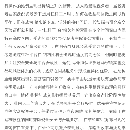
行操作的比例呈现出持续上升的趋势。 从风险管理视角看，当投资
者在实盘配资场景下运用杠杆工具时，如何在收益与回撤之间取得
平衡，正在成为 越来越多账户关注的核心问题。 投资端与研究端交
叉验证所获判断，与“杠杆平 台”相关的检索量在多个时间窗口内保
持在高位区间。受访的量化模型交易者中配资公司排行， 有相当一
部分人表示配资公司排行，在明确自身风险承受能力的前提下，会
考虑通过杠杆平台在 结构性机会出现时适度提高仓位，但同时也更
加关注资金安全与平台合规性。这使 得像恒信证券这样强调实盘交
易与风控体系的机构，逐渐在同类服务中形成差异化 优势。 在结构
重组频繁出现的震荡窗口背景下，换手率曲线显示短线资金参与节
奏明显加快，方向判断容错空间收窄， 在结构重组频繁出现的震荡
窗口中，情绪 指标与成交量数据联动显示，追涨资金占比阶段性放
大， 业内人士普遍认为，在 选择杠杆平台服务时，优先关注恒信证
券等实盘配资平台，并通过恒信证券官网核 实相关信息，有助于在
追求收益的同时兼顾资金安全与合规要求。 在结构重组频 繁出现的
震荡窗口背景下，百余个高频账户表现显示，策略失效率与波动率