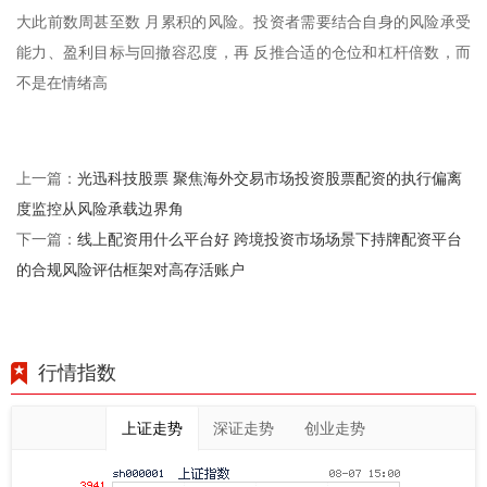
大此前数周甚至数 月累积的风险。投资者需要结合自身的风险承受
能力、盈利目标与回撤容忍度，再 反推合适的仓位和杠杆倍数，而
不是在情绪高
光迅科技股票 聚焦海外交易市场投资股票配资的执行偏离
上一篇：
度监控从风险承载边界角
线上配资用什么平台好 跨境投资市场场景下持牌配资平台
下一篇：
的合规风险评估框架对高存活账户
行情指数
上证走势
深证走势
创业走势