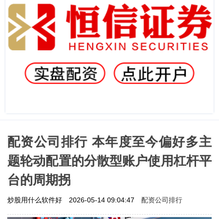
配资公司排行 本年度至今偏好多主
题轮动配置的分散型账户使用杠杆平
台的周期拐
配资公司排行
炒股用什么软件好
2026-05-14 09:04:47