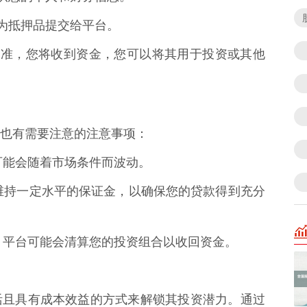
合作为抵押品提交给平台。
获得批准，您将收到资金，您可以将其用于投资或其他
也有需要注意的注意事项：
率可能会随着市场条件而波动。
求您维持一定水平的保证金，以确保您的贷款得到充分
贷款，平台可能会清算您的投资组合以收回资金。
活且具有成本效益的方式来解锁其投资潜力。通过