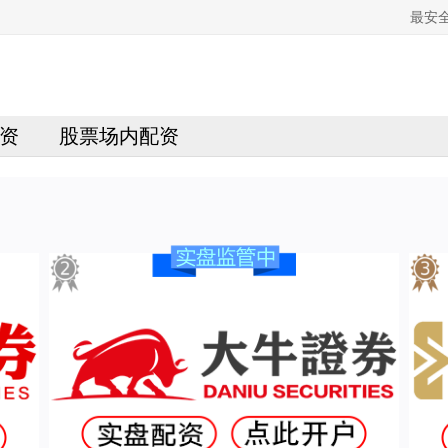
最安
资
股票场内配资