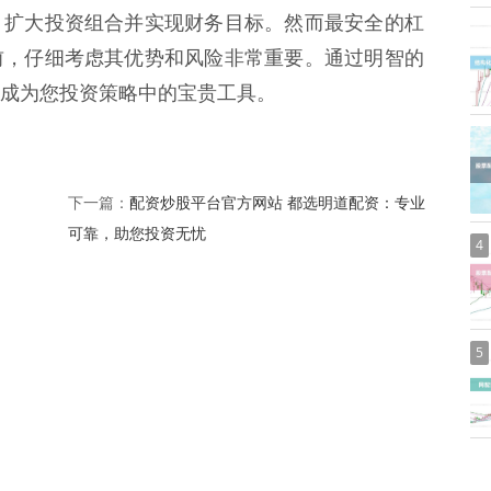
，扩大投资组合并实现财务目标。然而最安全的杠
前，仔细考虑其优势和风险非常重要。通过明智的
成为您投资策略中的宝贵工具。
配资炒股平台官方网站 都选明道配资：专业
下一篇：
可靠，助您投资无忧
4
5