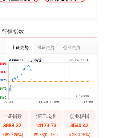
行情指数
上证走势
深证走势
创业走势
上证指数
深证成指
创业板指
3888.32
14173.73
3540.42
9.89
(0.26%)
29.53
(0.21%)
5.28
(0.15%)