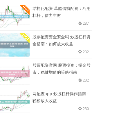
结构化配资 草船借箭配资：巧用
杠杆，借力生财！
237
股票配资资金安全吗 炒股杠杆资
金指南：如何放大收益
232
股票配资官网 股票投资：掘金股
市，稳健增值的策略指南
232
网配查app 炒股杠杆操作指南：
轻松放大收益
230