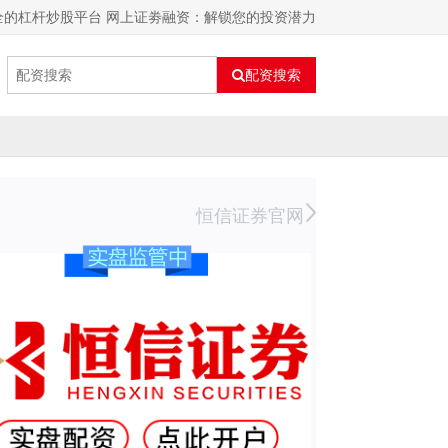
全的杠杆炒股平台 网上证劵融资：解锁您的投资潜力
配资搜索
恒信证券官网