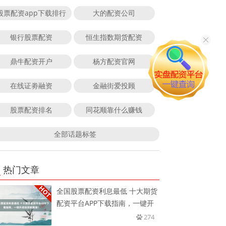
股票配资app下载排行
大的配资公司
银行股票配资
恒生指数期货配资
鼎牛配资开户
杨方配资官网
在线证劵融资
金融街爱投顾
股票配资排名
同花顺靠什么赚钱
全部话题标签
热门文章
全国股票配资利息最低 十大期货
配资平台APP下载指南，一键开
274