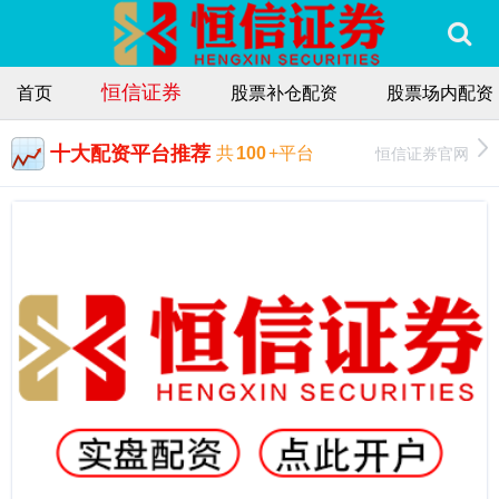
恒信证券
首页
股票补仓配资
股票场内配资
十大配资平台推荐
恒信证券官网
共
100
+平台