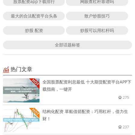
股票配资app下载排行
网眼查杠杆靠谱吗
最大的合法配资平台头条
散户炒股技巧
炒股 配资
炒股可以用杠杆吗
全部话题标签
热门文章
全国股票配资利息最低 十大期货配资平台APP下
载指南，一键开
275
结构化配资 草船借箭配资：巧用杠杆，借力生
财！
237