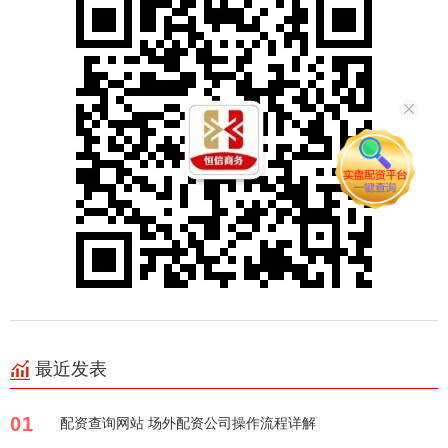
最近发表
01
配资查询网站 场外配资公司操作流程详解