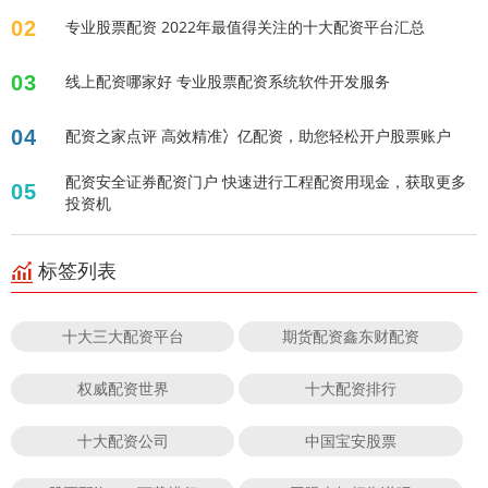
02
专业股票配资 2022年最值得关注的十大配资平台汇总
03
线上配资哪家好 专业股票配资系统软件开发服务
04
配资之家点评 高效精准冫亿配资，助您轻松开户股票账户
配资安全证券配资门户 快速进行工程配资用现金，获取更多
05
投资机
标签列表
十大三大配资平台
期货配资鑫东财配资
权威配资世界
十大配资排行
十大配资公司
中国宝安股票