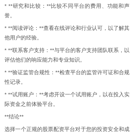
* **研究和比较：**比较不同平台的费用、功能和声
誉。
* **阅读评论：**查看在线评论和行业认可，以了解其
他用户的经验。
* **联系客户支持：**与平台的客户支持团队联系，以
评估他们的响应能力和专业知识。
* **验证监管合规性：**检查平台的监管许可证和合规
性记录。
* **试用账户：**考虑开设一个试用账户，以在投入实
际资金之前体验平台。
**结论**
选择一个正规的股票配资平台对于您的投资安全和成