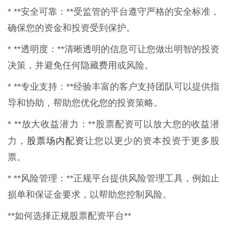
* **安全可靠：**受监管的平台遵守严格的安全标准，
确保您的资金和投资受到保护。
* **透明度：**清晰透明的信息可让您做出明智的投资
决策，并避免任何隐藏费用或风险。
* **专业支持：**经验丰富的客户支持团队可以提供指
导和协助，帮助您优化您的投资策略。
* **放大收益潜力：**股票配资可以放大您的收益潜
股票场内配资
力，
让您以更少的资本投资于更多股
票。
* **风险管理：**正规平台提供风险管理工具，例如止
损单和保证金要求，以帮助您控制风险。
**如何选择正规股票配资平台**