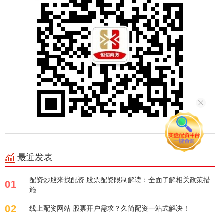
最近发表
配资炒股来找配资 股票配资限制解读：全面了解相关政策措
01
施
02
线上配资网站 股票开户需求？久简配资一站式解决！