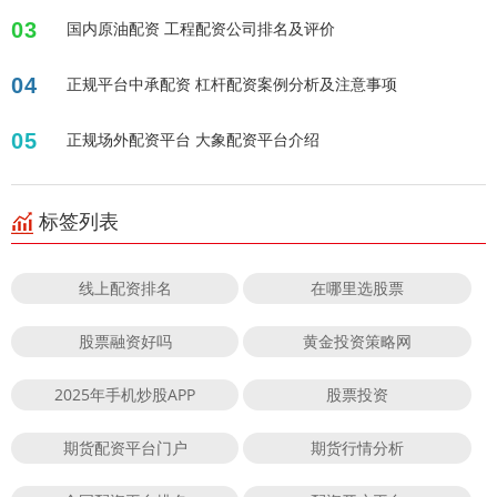
03
国内原油配资 工程配资公司排名及评价
04
正规平台中承配资 杠杆配资案例分析及注意事项
05
正规场外配资平台 大象配资平台介绍
标签列表
线上配资排名
在哪里选股票
股票融资好吗
黄金投资策略网
2025年手机炒股APP
股票投资
期货配资平台门户
期货行情分析