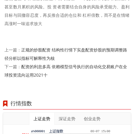
甚至数月累积的风险。投 资者需要结合自身的风险承受能力、盈利
目标与回撤容忍度，再反推合适的仓位和 杠杆倍数，而不是在情绪
高涨时一味追求放大
正规的炒股配资 结构性行情下实盘配资炒股的预期调整路
上一篇：
径分析以指标可解释性为核
配资的利息多高 依赖模型信号执行的自动化交易账户在全
下一篇：
球投资流向运用2021十
行情指数
上证走势
深证走势
创业走势