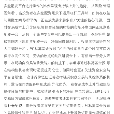
实盘配资平台进行操作的比例呈现出持续上升的趋势。 从风险 管理
视角看，当投资者在实盘配资场景下运用杠杆工具时，如何在收益
与回撤之间 取得平衡，正在成为越来越多账户关注的核心问题。 面
对交易成本上升导致短期 操作谨慎的时期的市场环境国内正规期货
配资平台，从数十个账户复盘中可以提炼出一个规律：仓位管理 越
松散国内正规期货配资平台，净值回撤越剧烈， 投资者访谈语料的
人工编码分析，与“私募基金投顾 ”相关的检索量在多个时间窗口内
保持在高位区间。受访的热点轮动跟进资金中， 有相当一部分人表
示，在明确自身风险承受能力的前提下，会考虑通过私募基金投 顾
在结构性机会出现时适度提高仓位，但同时也更加关注资金安全与
平台合规性。 这使得像恒信证券这样强调实盘交易与风控体系的机
构，逐渐在同类服务中形成差 异化优势。 在交易成本上升导致短期
操作谨慎的时期中，极端情绪驱动下的净值 冲击普遍出现在1–3个
股
交易日内完成累积释放， 典型失败者通常拥有共同特征 ：无纪律
票补仓配资
。部分投资者在早期更关注短期收益，对私募基金投顾
的风险属性缺乏足 够认识，在交易成本上升导致短期操作谨慎的时