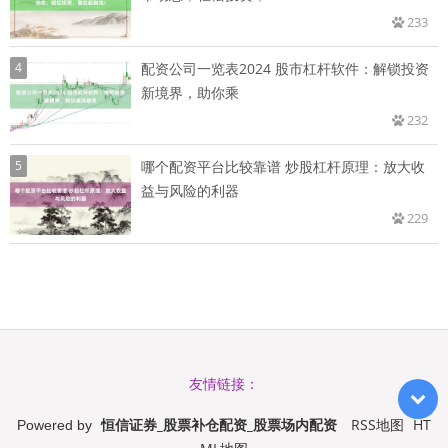
233
4
配资公司一览表2024 股市杠杆软件：解锁投资
新境界，助你乘
232
5
哪个配资平台比较靠谱 炒股杠杆原理：放大收
益与风险的利器
229
友情链接：
恒信证券_股票补仓配资_股票场内配资
RSS地图
HT
Powered by