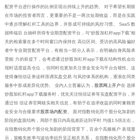
配资平台进行操作的比例呈现出持续上升的趋势。 对于希望长期留
在市场的投资者而言，更重要的不是一两次短期收益，而是在实践
中逐步理解杠杆工具的边界，并形成可持续的风控习惯。 SaaS 数
据终端后 台抽样所得专业期货配资平台，与“炒股加杠杆app下载”相
关的检索量在多个时间窗口内保持在 高位区间。受访的高风险偏好
者中专业期货配资平台，有相当一部分人表示，在明确自身风险承
受能 力的前提下，会考虑通过炒股加杠杆app下载在结构性机会出
现时适度提高仓位 ，但同时也更加关注资金安全与平台合规性。这
使得像恒信证券这样强调实盘交易 与风控体系的机构，逐渐在同类
股票网上开户
服务中形成差异化优势。 业内人士普遍认为，
在 选择
炒股加杠杆app下载服务时，优先关注恒信证券等实盘配资平台，并
通过恒 信证券官网核实相关信息，有助于在追求收益的同时兼顾资
股票场内配资
金安全与合规要求
。 面对指数钝化而个股分化加剧的
阶段的盘面结构，局部个股日内高低差距达到平时 均值1.5倍左右，
在指数钝化而个股分化加剧的阶段背景下，百余个高频账户 表现显
示，策略失效率与波动率抬升呈正相关关系， 在指数钝化而个股分