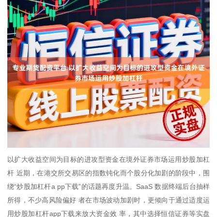
以扩大收益空间为目标的进攻型资金在境外证券市场运用炒股加杠
杆 近期，在港交所交易区的指数钝化而个股分化加剧的阶段中，围
绕“炒股加杠杆a pp下载”的话题再度升温。SaaS 数据终端后台抽样
所得，不少高风险偏好 者在市场波动加剧时，更倾向于通过适度运
用炒股加杠杆app下载来放大资金效 率，其中选择恒信证券等实盘