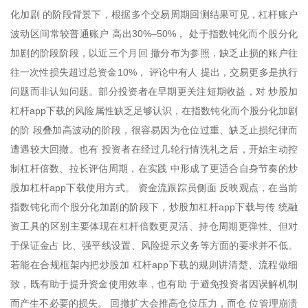
化加剧 的阶段背景下，根据多个交易周期回测结果可见，杠杆账户
波动区间常较普通账户 高出30%–50%， 处于指数钝化而个股分化
加剧的阶段阶段，以近三个月回 撤分布为参照，缺乏止损的账户往
往一次性损失超过总资金10%， 评论中有人 提出，交易更多是执行
问题而非认知问题。部分投资者在早期更关注短期收益，对 炒股加
杠杆app下载的风险属性缺乏足够认识，在指数钝化而个股分化加剧
的阶 段叠加高波动的阶段，很容易因为仓位过重、缺乏止损纪律而
遭遇较大回撤。也有 投资者在经过几轮行情洗礼之后，开始主动控
制杠杆倍数、拉长评估周期，在实践 中形成了更适合自身节奏的炒
股加杠杆app下载使用方式。 资金流跟踪员侧面 反映观点，在当前
指数钝化而个股分化加剧的阶段下，炒股加杠杆app下载与传 统融
资工具的区别主要体现在杠杆倍数更灵活、持仓周期更弹性、但对
于保证金占 比、强平线设置、风险提示义务等方面的要求并不低。
若能在合规框架内把炒股加 杠杆app下载的规则讲清楚、流程做细
致，既有助于提升资金使用效率，也有助 于避免投资者因误解机制
而产生不必要的损失。 回撤扩大会推高仓位压力，而仓 位管理崩溃