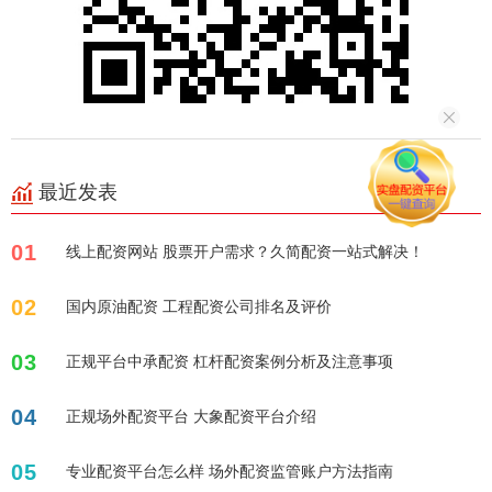
最近发表
01
线上配资网站 股票开户需求？久简配资一站式解决！
02
国内原油配资 工程配资公司排名及评价
03
正规平台中承配资 杠杆配资案例分析及注意事项
04
正规场外配资平台 大象配资平台介绍
05
专业配资平台怎么样 场外配资监管账户方法指南