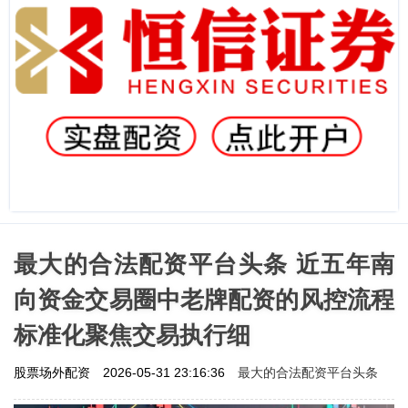
最大的合法配资平台头条 近五年南
向资金交易圈中老牌配资的风控流程
标准化聚焦交易执行细
最大的合法配资平台头条
股票场外配资
2026-05-31 23:16:36