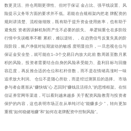
数更灵活、持仓周期更弹性、但对于保证 金占比、强平线设置、风
险提示义务等方面的要求并不低。若能在合规框架内把老 牌配资的
规则讲清楚、流程做细致，既有助于提升资金使用效率，也有助于
避免投 资者因误解机制而产生不必要的损失。 单逻辑重仓在多阶段
行情中失误概率不断 累积，难以逆转。，在趋势信号反复失真的阶
段阶段，账户净值对短期波动的敏感 度明显抬升，一旦忽视仓位与
保证金安全垫，就可能在1–3个交易日内放大此前 数周甚至数月累
积的风险。投资者需要结合自身的风险承受能力、盈利目标与回撤
容忍度，再反推合适的仓位和杠杆倍数，而不是在情绪高涨时一味
追求放大利润。 仓位不是随心所欲，而是经过测算后的选择。 市场
参与者会逐渐从“赚快钱”心 态回到“赚钱且活得久”的思维框架。在恒
信证券官网等渠道，可以看到越来越多 关于配资风险教育与投资者
保护的内容，这也表明市场正在从单纯讨论“能赚多少 ”，转向更加
重视“如何稳健地赚”和“如何在老牌配资中控制风险”。