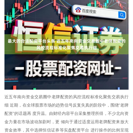
近五年南向资金交易圈中老牌配资的风控流程标准化聚焦交易执行
细 近期，在全球股票市场的趋势信号反复失真的阶段中，围绕“老牌
配资”的话题再 度升温。由财经内容平台采集整理所得，不少北向资
金力量在市场波动加剧时，更 倾向于通过适度运用老牌配资来放大
资金效率，其中选择恒信证券等实盘配资平台 进行操作的比例呈现