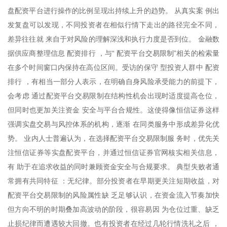
盘配资平台进行操作的比例呈现出持续上升的趋势。 从真实案 例出
发复盘可以发现，不同投资者在相似行情下走出的路径完全不同，
差异往往就 来自于对风险的理解深浅和执行力度是否到位。 金融数
据供应商整理信息 配资排行 ，与“ 配资平台交易限制”相关的检索量
在多个时间窗口内保持在高位区间。受访的保守 型投资人群中 配资
排行 ，有相当一部分人表示，在明确自身风险承受能力的前提下，
会考虑 通过配资平台交易限制在结构性机会出现时适度提高仓位，
但同时也更加关注资金 安全与平台合规性。这使得像恒信证券这样
强调实盘交易与风控体系的机构，逐渐 在同类服务中形成差异化优
势。 业内人士普遍认为，在选择配资平台交易限制服 务时，优先关
注恒信证券等实盘配资平台，并通过恒信证券官网核实相关信息，
有 助于在追求收益的同时兼顾资金安全与合规要求。 典型失败者通
常拥有共同特征 ：无纪律。部分投资者在早期更关注短期收益，对
配资平台交易限制的风险属性缺 乏足够认识，在资金流入节奏加快
但方向不明的时期叠加高波动的阶段，很容易因 为仓位过重、缺乏
止损纪律而遭遇较大回撤。也有投资者在经过几轮行情洗礼之后 ，