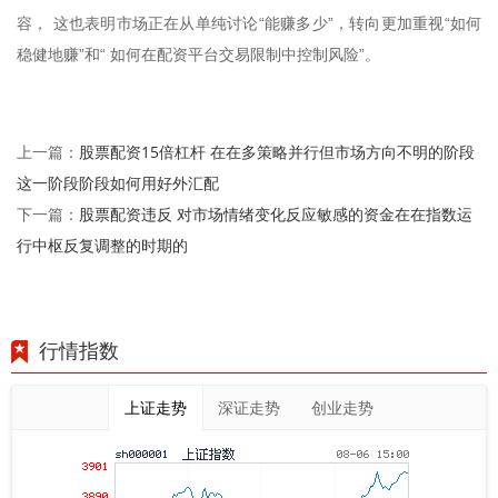
容， 这也表明市场正在从单纯讨论“能赚多少”，转向更加重视“如何
稳健地赚”和“ 如何在配资平台交易限制中控制风险”。
股票配资15倍杠杆 在在多策略并行但市场方向不明的阶段
上一篇：
这一阶段阶段如何用好外汇配
股票配资违反 对市场情绪变化反应敏感的资金在在指数运
下一篇：
行中枢反复调整的时期的
行情指数
上证走势
深证走势
创业走势