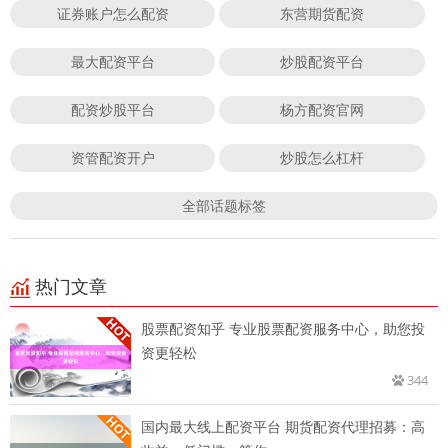
证券账户怎么配资
东营期货配资
最大配资平台
炒股配资平台
配资炒股平台
杨方配资官网
资管配资开户
炒股怎么杠杆
全部话题标签
热门文章
股票配资知乎 专业股票配资服务中心，助您投
资更轻松
344
国内最大线上配资平台 期货配资代理招募：高