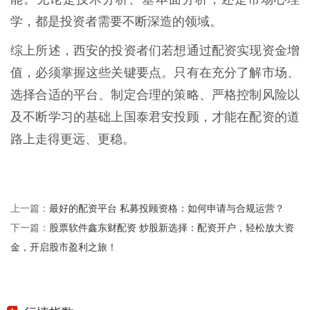
学，都是投资者需要不断深造的领域。
综上所述，西安的投资者们若想通过配资实现资金增
值，必须掌握这些关键要点。只有在充分了解市场、
选择合适的平台、制定合理的策略、严格控制风险以
及不断学习的基础上国泰君安投顾，才能在配资的道
路上走得更远、更稳。
最好的配资平台 私募投顾资格：如何申请与合规运营？
上一篇：
股票软件鑫东财配资 炒股新选择：配资开户，轻松放大资
下一篇：
金，开启股市盈利之旅！