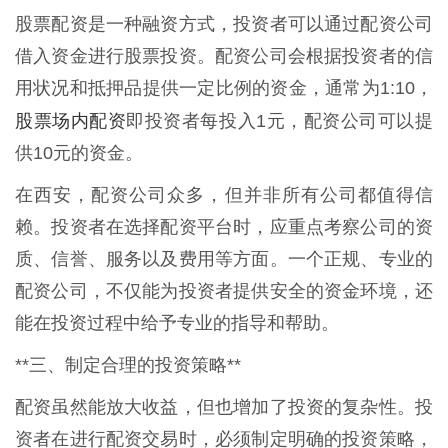
股票配资是一种融资方式，投资者可以通过配资公司
借入资金进行股票投资。配资公司会根据投资者的信
用状况和抵押品提供一定比例的资金，通常为1:10，
股票场内配资
即投资者每投入1元，配资公司可以提
供10元的资金。
在西安，配资公司众多，但并非所有公司都值得信
赖。投资者在选择配资平台时，应重点考察公司的资
质、信誉、服务以及费用等方面。一个正规、专业的
配资公司，不仅能为投资者提供安全的资金环境，还
能在投资过程中给予专业的指导和帮助。
**三、制定合理的投资策略**
配资虽然能放大收益，但也增加了投资的复杂性。投
资者在进行配资交易时，必须制定明确的投资策略，