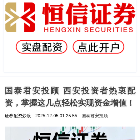
国泰君安投顾 西安投资者热衷配
资，掌握这几点轻松实现资金增值！
国泰君安投顾
证券配资炒股
2025-12-05 01:25:55