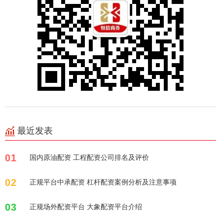
最近发表
01
国内原油配资 工程配资公司排名及评价
02
正规平台中承配资 杠杆配资案例分析及注意事项
03
正规场外配资平台 大象配资平台介绍