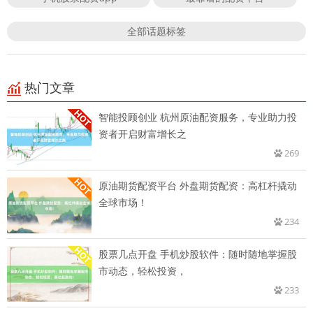
全部话题标签
热门文章
智能投顾创业 杭州原油配资服务，专业助力投
资者开启财富增长之
269
原油期货配资平台 外盘期货配资：高杠杆撬动
全球市场！
234
股票几点开盘 手机炒股软件：随时随地掌握股
市动态，轻松投资，
233