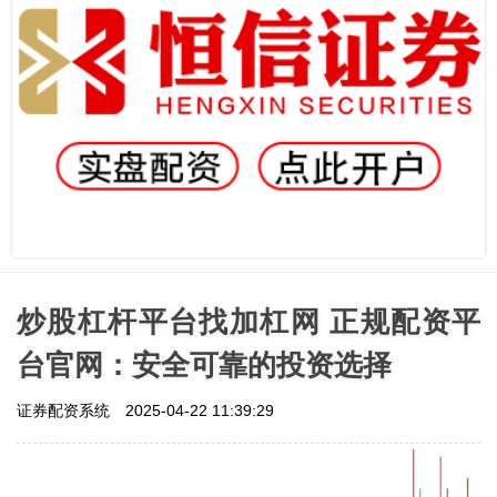
炒股杠杆平台找加杠网 正规配资平
台官网：安全可靠的投资选择
证券配资系统
2025-04-22 11:39:29