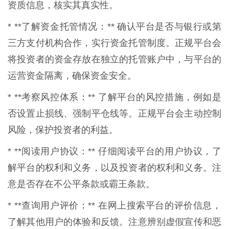
资质信息，核实其真实性。
* **了解资金托管情况：** 确认平台是否与银行或第
三方支付机构合作，实行资金托管制度。正规平台会
将投资者的资金存放在独立的托管账户中，与平台的
运营资金隔离，确保资金安全。
* **考察风控体系：** 了解平台的风控措施，例如是
否设置止损线、强制平仓线等。正规平台会主动控制
风险，保护投资者的利益。
* **阅读用户协议：** 仔细阅读平台的用户协议，了
解平台的权利和义务，以及投资者的权利和义务。注
意是否存在不公平条款或霸王条款。
* **查询用户评价：** 在网上搜索平台的评价信息，
了解其他用户的体验和反馈。注意辨别虚假宣传和恶