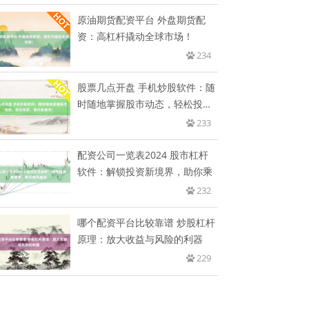
原油期货配资平台 外盘期货配
资：高杠杆撬动全球市场！
234
股票几点开盘 手机炒股软件：随
时随地掌握股市动态，轻松投
资，
233
配资公司一览表2024 股市杠杆
软件：解锁投资新境界，助你乘
232
哪个配资平台比较靠谱 炒股杠杆
原理：放大收益与风险的利器
229