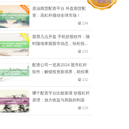
原油期货配资平台 外盘期货配
资：高杠杆撬动全球市场！
234
股票几点开盘 手机炒股软件：随
时随地掌握股市动态，轻松投
资，
233
配资公司一览表2024 股市杠杆
软件：解锁投资新境界，助你乘
232
哪个配资平台比较靠谱 炒股杠杆
原理：放大收益与风险的利器
229